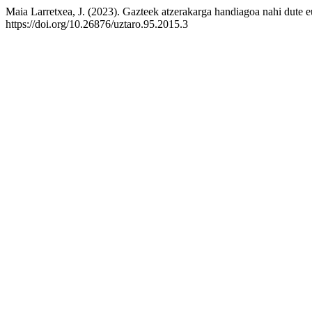
Maia Larretxea, J. (2023). Gazteek atzerakarga handiagoa nahi dute 
https://doi.org/10.26876/uztaro.95.2015.3