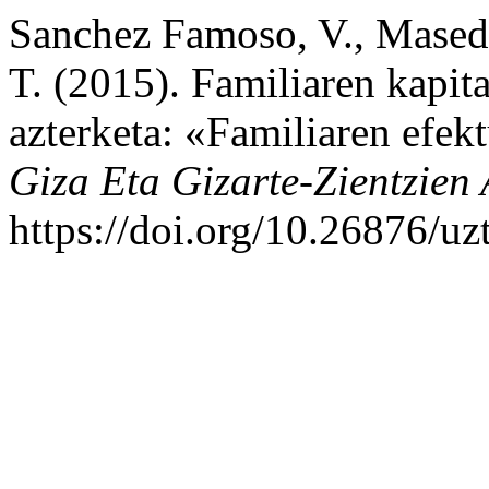
Sanchez Famoso, V., Maseda 
T. (2015). Familiaren kapita
azterketa: «Familiaren efek
Giza Eta Gizarte-Zientzien 
https://doi.org/10.26876/uz