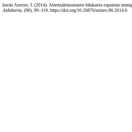
Iraola Arretxe, I. (2014). Abertzaletasunaren bilakaera espainiar immi
Aldizkaria
, (90), 99–119. https://doi.org/10.26876/uztaro.90.2014.6