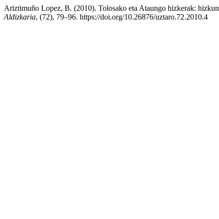
Ariztimuño Lopez, B. (2010). Tolosako eta Ataungo hizkerak: hizkunt
Aldizkaria
, (72), 79–96. https://doi.org/10.26876/uztaro.72.2010.4