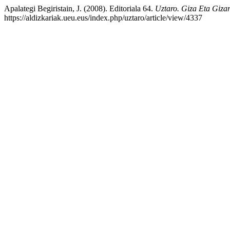
Apalategi Begiristain, J. (2008). Editoriala 64.
Uztaro. Giza Eta Gizar
https://aldizkariak.ueu.eus/index.php/uztaro/article/view/4337