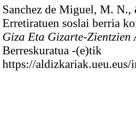
Sanchez de Miguel, M. N., &
Erretiratuen soslai berria k
Giza Eta Gizarte-Zientzien 
Berreskuratua -(e)tik
https://aldizkariak.ueu.eus