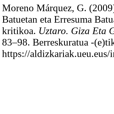
Moreno Márquez, G. (2009).
Batuetan eta Erresuma Batu
kritikoa.
Uztaro. Giza Eta G
83–98. Berreskuratua -(e)ti
https://aldizkariak.ueu.eus