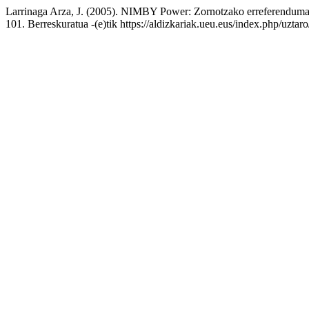
Larrinaga Arza, J. (2005). NIMBY Power: Zornotzako erreferenduma 
101. Berreskuratua -(e)tik https://aldizkariak.ueu.eus/index.php/uztar