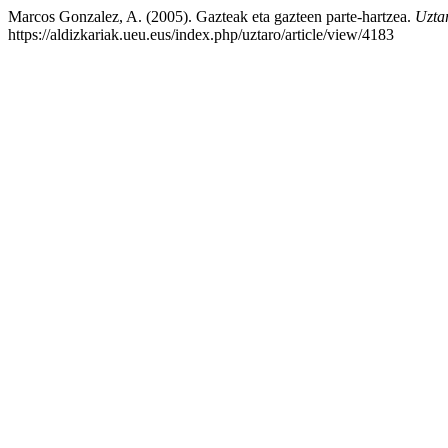
Marcos Gonzalez, A. (2005). Gazteak eta gazteen parte-hartzea.
Uztar
https://aldizkariak.ueu.eus/index.php/uztaro/article/view/4183