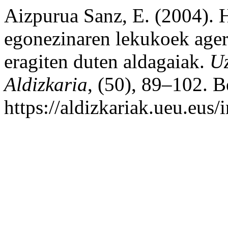
Aizpurua Sanz, E. (2004). H
egonezinaren lekukoek ager
eragiten duten aldagaiak.
Uz
Aldizkaria
, (50), 89–102. B
https://aldizkariak.ueu.eus