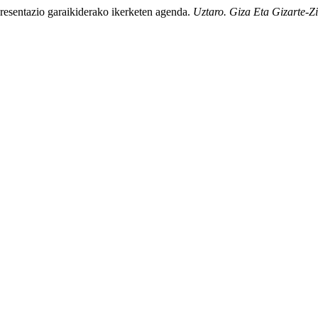
epresentazio garaikiderako ikerketen agenda.
Uztaro. Giza Eta Gizarte-Zi