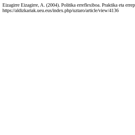
Eizagirre Eizagirre, A. (2004). Politika erreflexiboa. Praktika eta err
https://aldizkariak.ueu.eus/index.php/uztaro/article/view/4136