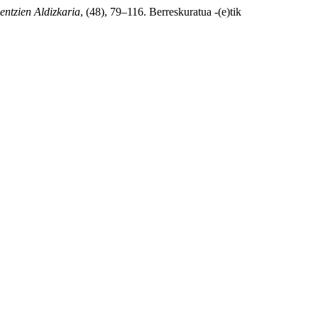
entzien Aldizkaria
, (48), 79–116. Berreskuratua -(e)tik