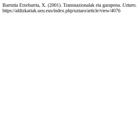
Barrutia Etxebarria, X. (2001). Transnazionalak eta garapena.
Uztaro.
https://aldizkariak.ueu.eus/index.php/uztaro/article/view/4076