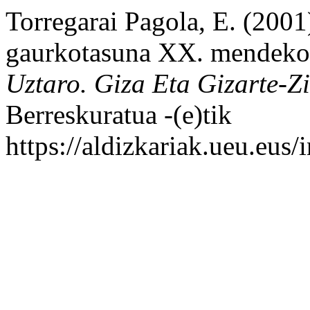
Torregarai Pagola, E. (200
gaurkotasuna XX. mendeko z
Uztaro. Giza Eta Gizarte-Zi
Berreskuratua -(e)tik
https://aldizkariak.ueu.eus