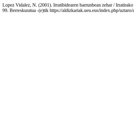
Lopez Vidalez, N. (2001). Irratibidearen barrunbean zehar / Irratirako
99. Berreskuratua -(e)tik https://aldizkariak.ueu.eus/index.php/uztaro/