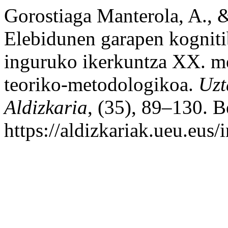
Gorostiaga Manterola, A., &
Elebidunen garapen kogniti
inguruko ikerkuntza XX. m
teoriko-metodologikoa.
Uzt
Aldizkaria
, (35), 89–130. B
https://aldizkariak.ueu.eus