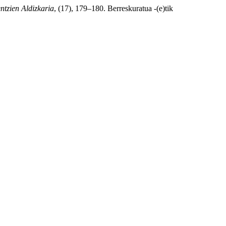
ntzien Aldizkaria
, (17), 179–180. Berreskuratua -(e)tik