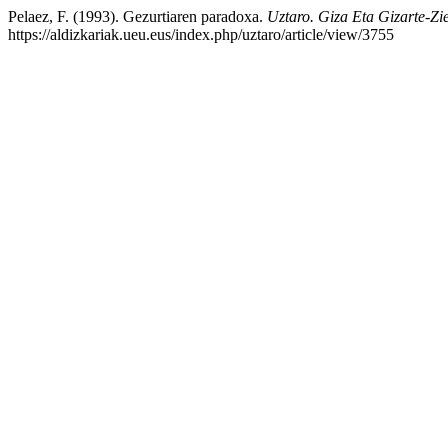
Pelaez, F. (1993). Gezurtiaren paradoxa.
Uztaro. Giza Eta Gizarte-Zie
https://aldizkariak.ueu.eus/index.php/uztaro/article/view/3755