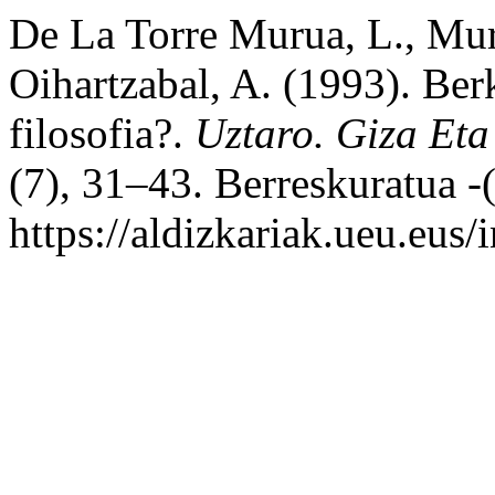
De La Torre Murua, L., Mu
Oihartzabal, A. (1993). Ber
filosofia?.
Uztaro. Giza Eta
(7), 31–43. Berreskuratua -(
https://aldizkariak.ueu.eus