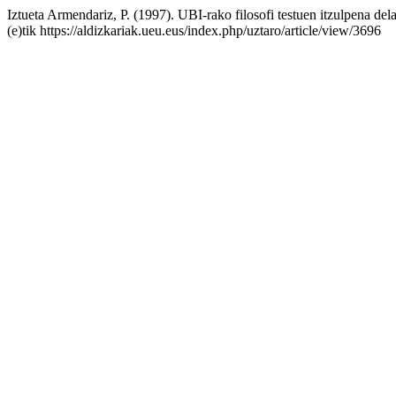
Iztueta Armendariz, P. (1997). UBI-rako filosofi testuen itzulpena del
(e)tik https://aldizkariak.ueu.eus/index.php/uztaro/article/view/3696