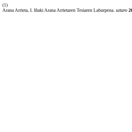
(1)
Arana Arrieta, I. Iñaki Arana Arrietaren Tesiaren Laburpena.
uztaro
2