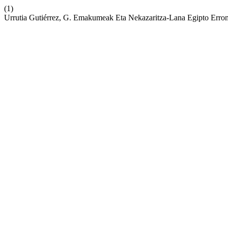
(1)
Urrutia Gutiérrez, G. Emakumeak Eta Nekazaritza-Lana Egipto Erroma