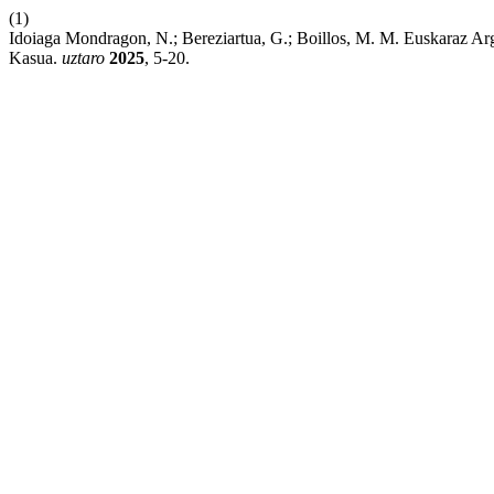
(1)
Idoiaga Mondragon, N.; Bereziartua, G.; Boillos, M. M. Euskaraz Argi
Kasua.
uztaro
2025
, 5-20.