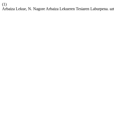
(1)
Arbaiza Lekue, N. Nagore Arbaiza Lekueren Tesiaren Laburpena.
uz