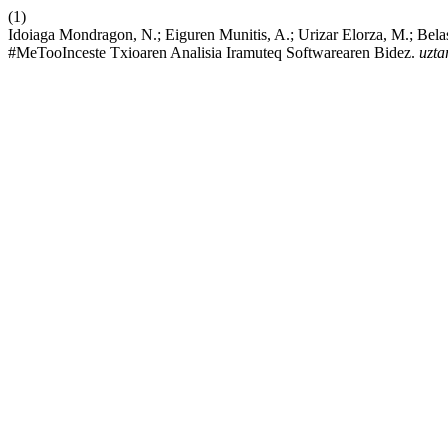
(1)
Idoiaga Mondragon, N.; Eiguren Munitis, A.; Urizar Elorza, M.; Bel
#MeTooInceste Txioaren Analisia Iramuteq Softwarearen Bidez.
uzta