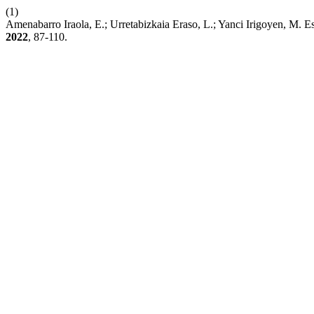
(1)
Amenabarro Iraola, E.; Urretabizkaia Eraso, L.; Yanci Irigoyen, M.
2022
, 87-110.