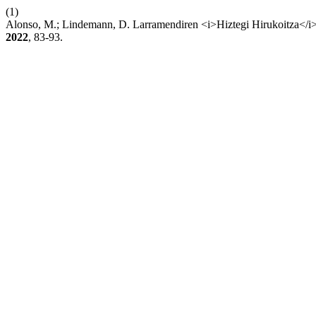
(1)
Alonso, M.; Lindemann, D. Larramendiren <i>Hiztegi Hirukoitza</i>
2022
, 83-93.