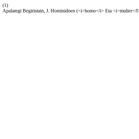
(1)
Apalategi Begiristain, J. Hominidoen (<i>homo</i> Eta <i>mulier</I