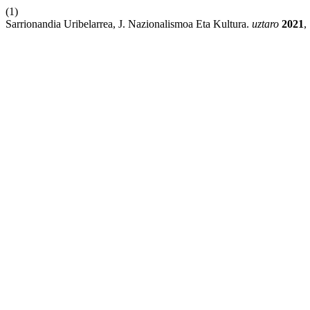
(1)
Sarrionandia Uribelarrea, J. Nazionalismoa Eta Kultura.
uztaro
2021
,