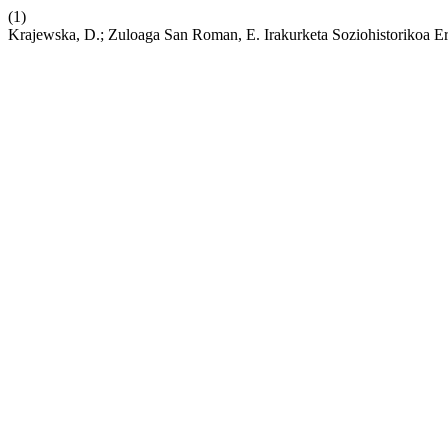
(1)
Krajewska, D.; Zuloaga San Roman, E. Irakurketa Soziohistorikoa Erl