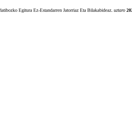
atibozko Egitura Ez-Estandarren Jatorriaz Eta Bilakabideaz.
uztaro
20