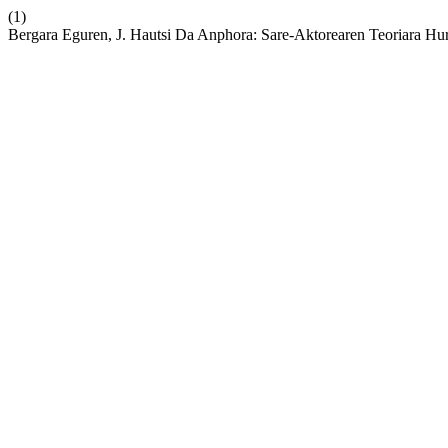
(1)
Bergara Eguren, J. Hautsi Da Anphora: Sare-Aktorearen Teoriara Hu