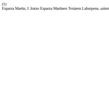
(1)
Esparza Martin, I. Iratxe Esparza Martinen Tesiaren Laburpena.
uztar