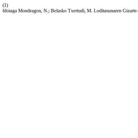
(1)
Idoiaga Mondragon, N.; Belasko Txertudi, M. Loditasunaren Gizart