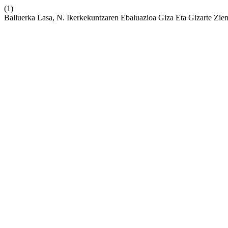
(1)
Balluerka Lasa, N. Ikerkekuntzaren Ebaluazioa Giza Eta Gizarte Zien