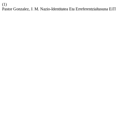
(1)
Pastor Gonzalez, J. M. Nazio-Identitatea Eta Erreferentzialtasuna E