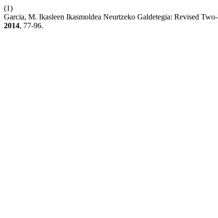
(1)
Garcia, M. Ikasleen Ikasmoldea Neurtzeko Galdetegia: Revised Two-
2014
, 77-96.