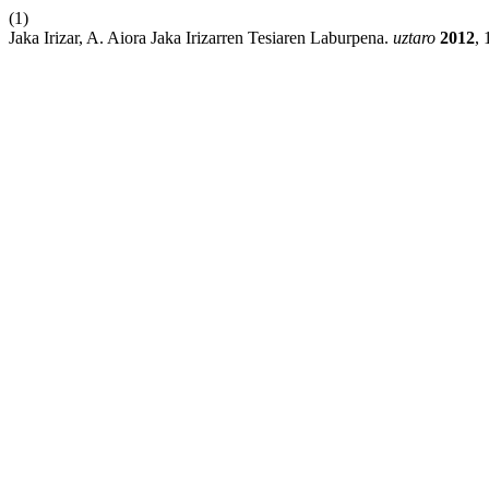
(1)
Jaka Irizar, A. Aiora Jaka Irizarren Tesiaren Laburpena.
uztaro
2012
, 