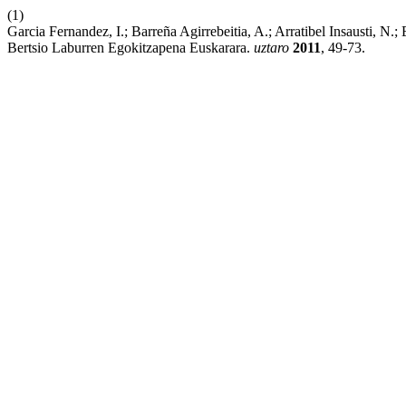
(1)
Garcia Fernandez, I.; Barreña Agirrebeitia, A.; Arratibel Insausti,
Bertsio Laburren Egokitzapena Euskarara.
uztaro
2011
, 49-73.