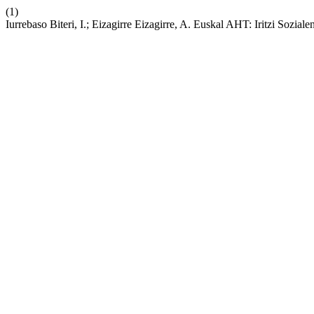
(1)
Iurrebaso Biteri, I.; Eizagirre Eizagirre, A. Euskal AHT: Iritzi Soziale