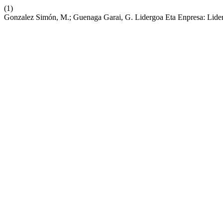
(1)
Gonzalez Simón, M.; Guenaga Garai, G. Lidergoa Eta Enpresa: Lider