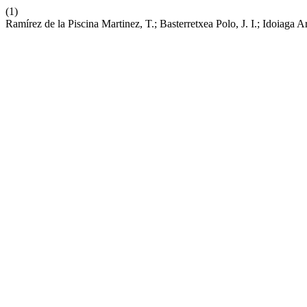
(1)
Ramírez de la Piscina Martinez, T.; Basterretxea Polo, J. I.; Idoiaga