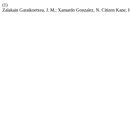
(1)
Zalakain Garaikoetxea, J. M.; Xamardo Gonzalez, N. Citizen Kane,