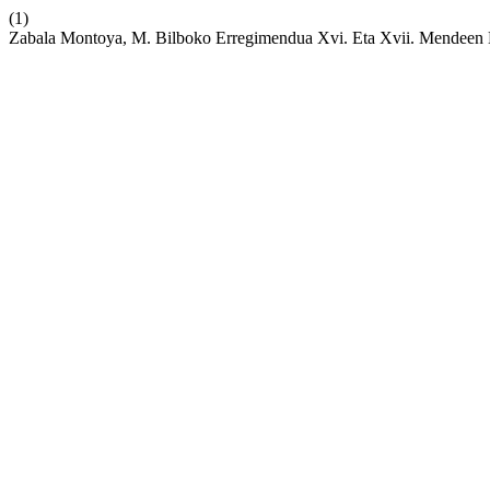
(1)
Zabala Montoya, M. Bilboko Erregimendua Xvi. Eta Xvii. Mendeen Bit