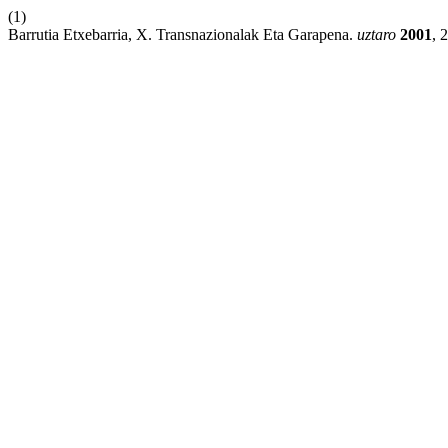
(1)
Barrutia Etxebarria, X. Transnazionalak Eta Garapena.
uztaro
2001
, 