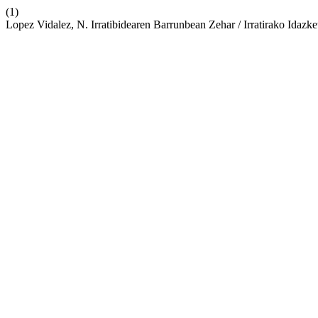
(1)
Lopez Vidalez, N. Irratibidearen Barrunbean Zehar / Irratirako Idazke