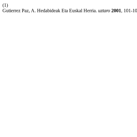
(1)
Gutierrez Paz, A. Hedabideak Eta Euskal Herria.
uztaro
2001
, 101-10