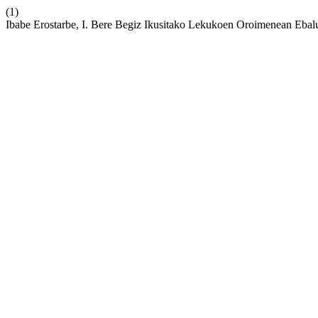
(1)
Ibabe Erostarbe, I. Bere Begiz Ikusitako Lekukoen Oroimenean Ebalu