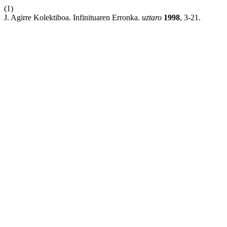
(1)
J. Agirre Kolektiboa. Infinituaren Erronka.
uztaro
1998
, 3-21.