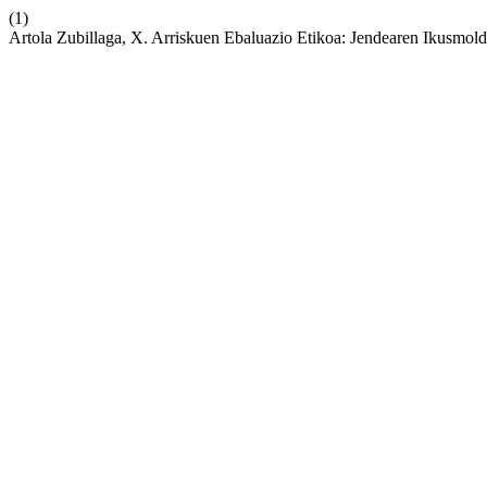
(1)
Artola Zubillaga, X. Arriskuen Ebaluazio Etikoa: Jendearen Ikusmol