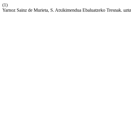
(1)
Yarnoz Sainz de Murieta, S. Atxikimendua Ebaluatzeko Tresnak.
uzta