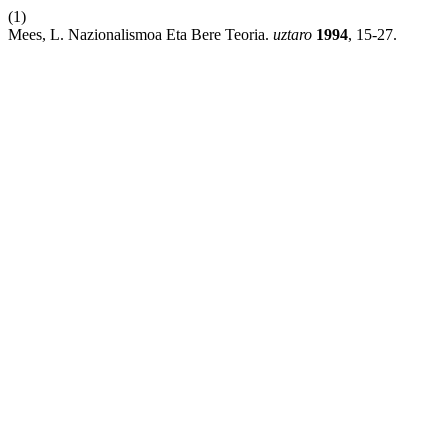
(1)
Mees, L. Nazionalismoa Eta Bere Teoria.
uztaro
1994
, 15-27.